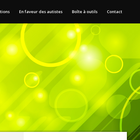
tions
En faveur des autistes
Boîte à outils
Contact