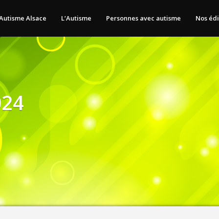
Autisme Alsace
L’Autisme
Personnes avec autisme
Nos édi
024