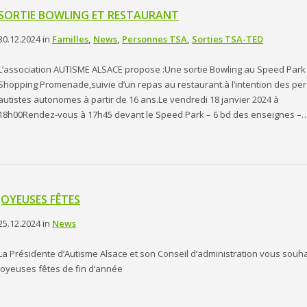
SORTIE BOWLING ET RESTAURANT
30.12.2024
in
Familles
,
News
,
Personnes TSA
,
Sorties TSA-TED
L’association AUTISME ALSACE propose :Une sortie Bowling au Speed Park
Shopping Promenade,suivie d’un repas au restaurant.à l’intention des p
autistes autonomes à partir de 16 ans.Le vendredi 18 janvier 2024 à
18h00Rendez-vous à 17h45 devant le Speed Park – 6 bd des enseignes –
JOYEUSES FÊTES
25.12.2024
in
News
La Présidente d’Autisme Alsace et son Conseil d’administration vous souha
joyeuses fêtes de fin d’année