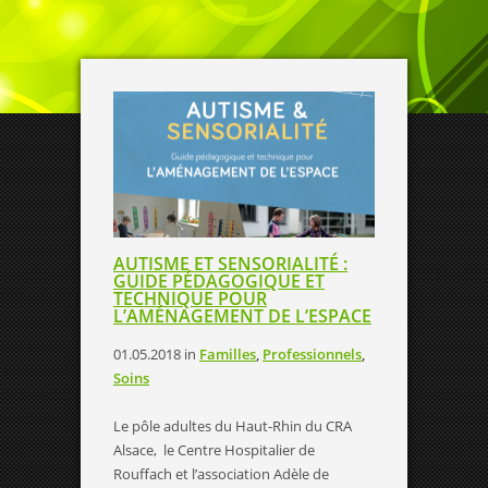
AUTISME ET SENSORIALITÉ :
GUIDE PÉDAGOGIQUE ET
TECHNIQUE POUR
L’AMÉNAGEMENT DE L’ESPACE
01.05.2018
in
Familles
,
Professionnels
,
Soins
Le pôle adultes du Haut-Rhin du CRA
Alsace, le Centre Hospitalier de
Rouffach et l’association Adèle de