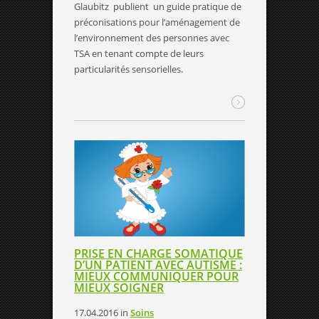
Glaubitz publient un guide pratique de
préconisations pour l’aménagement de
l’environnement des personnes avec
TSA en tenant compte de leurs
particularités sensorielles.
PRISE EN CHARGE SOMATIQUE
D’UN PATIENT AVEC AUTISME :
MIEUX COMMUNIQUER POUR
MIEUX SOIGNER
17.04.2016
in
Soins