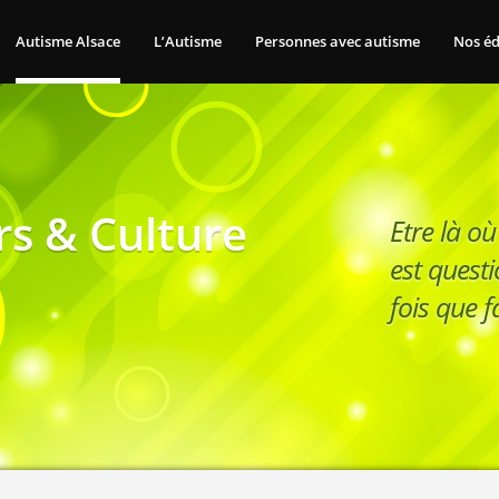
Autisme Alsace
L’Autisme
Personnes avec autisme
Nos éd
rs & Culture
Etre là où
est questi
fois que fa