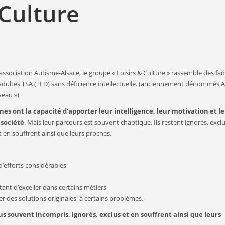
 Culture
’association Autisme-Alsace, le groupe « Loisirs & Culture » rassemble des fam
’adultes TSA (TED) sans déficience intellectuelle. (anciennement dénommés 
veau »)
es ont la capacité d’apporter leur intelligence, leur motivation et l
a société
. Mais leur parcours est souvent chaotique. Ils restent ignorés, exclu
 en souffrent ainsi que leurs proches.
d’efforts considérables
tant d’exceller dans certains métiers
ouver des solutions originales à certains problèmes.
plus souvent incompris, ignorés, exclus et en souffrent ainsi que leurs