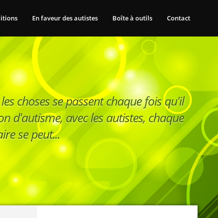
itions
En faveur des autistes
Boîte à outils
Contact
 les choses se passent chaque fois qu'il
on d'autisme, avec les autistes, chaque
ire se peut...