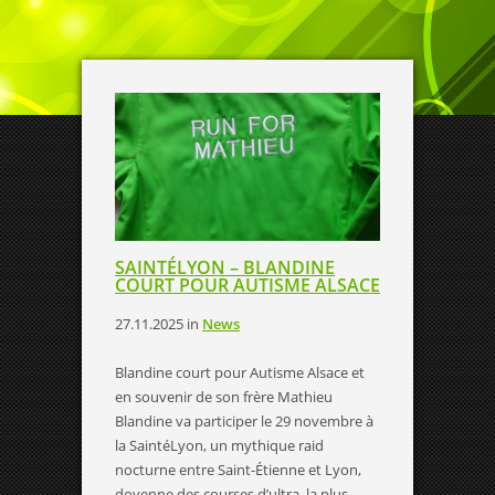
SAINTÉLYON – BLANDINE
COURT POUR AUTISME ALSACE
27.11.2025
in
News
Blandine court pour Autisme Alsace et
en souvenir de son frère Mathieu
Blandine va participer le 29 novembre à
la SaintéLyon, un mythique raid
nocturne entre Saint-Étienne et Lyon,
doyenne des courses d’ultra, la plus