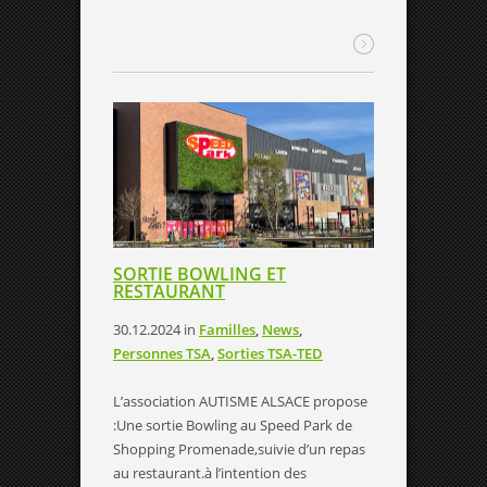
SORTIE BOWLING ET
RESTAURANT
30.12.2024
in
Familles
,
News
,
Personnes TSA
,
Sorties TSA-TED
L’association AUTISME ALSACE propose
:Une sortie Bowling au Speed Park de
Shopping Promenade,suivie d’un repas
au restaurant.à l’intention des