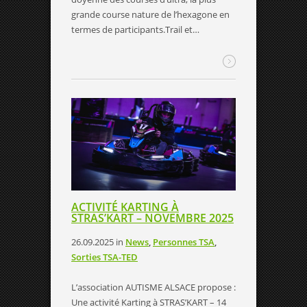
grande course nature de l’hexagone en
termes de participants.Trail et…
ACTIVITÉ KARTING À
STRAS’KART – NOVEMBRE 2025
26.09.2025
in
News
,
Personnes TSA
,
Sorties TSA-TED
L’association AUTISME ALSACE propose :
Une activité Karting à STRAS’KART – 14