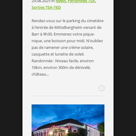
29.08.2025
in
News
,
Personnes TSA
,
Sorties TSA-TED
Rendez-vous sur le parking du cimetière
à l’entrée de Mittelbergheim venant de
Barr à 9h30. Emmenez votre pique-
nique, une boisson pour midi. N’oubliez
pas de ramener une crème solaire,
casquette et lunette de soleil.
Randonnée : Niveau facile, environ
10km, environ 300m de dénivelé,
château…