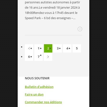
personnes autistes autonomes à partir
de 16 ans.Le vendredi 18 janvier 2024 à
18h00Rendez-vous à 17h45 devant le
Speed Park – 6 bd des enseignes –…
1
2
3
4
5
6
7
NOUS SOUTENIR
Bulletin d'adhésion
Faire un don
Commander nos éditions