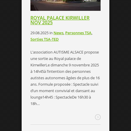
ROYAL PALACE KIRWILLER
NOV 2025
29.08.2025
in
News
,
Personnes TSA
,
Sorties TSA-TED
L’association AUTISME ALSACE propose
une sortie au Royal palace de
KirrwillerLe dimanche 9 novembre 2025
à 14h45à l’intention des personnes
autistes autonomes âgées de plus de 16
ans. Formule proposée : Spectacle suivi
d’un moment convivial et dansant au
lounge14h45 : SpectacleDe 16h30 à
18h…