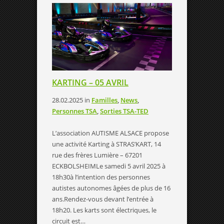
KARTING – 05 AVRIL
28.02.2025
in
Familles
,
News
,
Personnes TSA
,
Sorties TSA-TED
L’association AUTISME ALSACE propose
une activité Karting à STRAS’KART, 14
rue des frères Lumière – 67201
ECKBOLSHEIMLe samedi 5 avril 2025 à
18h30à l’intention des personnes
autistes autonomes âgées de plus de 16
ans.Rendez-vous devant l’entrée à
18h20. Les karts sont électriques, le
circuit est…