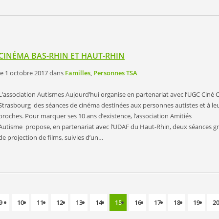
CINÉMA BAS-RHIN ET HAUT-RHIN
le 1 octobre 2017
dans
Familles
,
Personnes TSA
L’association Autismes Aujourd’hui organise en partenariat avec l’UGC Ciné C
Strasbourg des séances de cinéma destinées aux personnes autistes et à le
proches. Pour marquer ses 10 ans d’existence, l’association Amitiés
Autisme propose, en partenariat avec l’UDAF du Haut-Rhin, deux séances gr
de projection de films, suivies d’un…
9
10
11
12
13
14
15
16
17
18
19
2