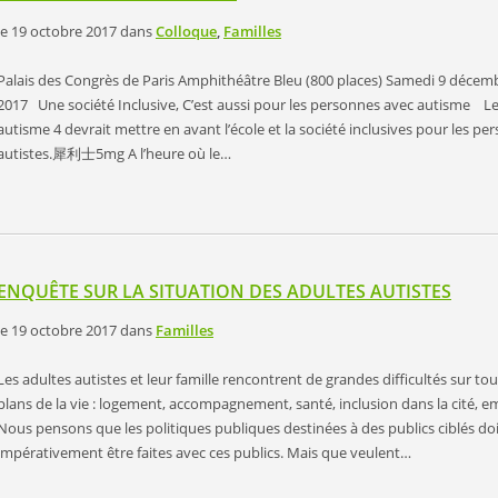
le 19 octobre 2017
dans
Colloque
,
Familles
Palais des Congrès de Paris Amphithéâtre Bleu (800 places) Samedi 9 décem
2017 Une société Inclusive, C’est aussi pour les personnes avec autisme Le
autisme 4 devrait mettre en avant l’école et la société inclusives pour les pe
autistes. 犀利士5mg A l’heure où le…
ENQUÊTE SUR LA SITUATION DES ADULTES AUTISTES
le 19 octobre 2017
dans
Familles
Les adultes autistes et leur famille rencontrent de grandes difficultés sur tou
plans de la vie : logement, accompagnement, santé, inclusion dans la cité, 
Nous pensons que les politiques publiques destinées à des publics ciblés do
impérativement être faites avec ces publics. Mais que veulent…