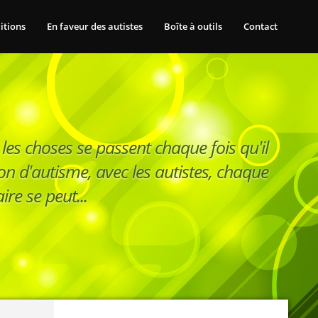
itions
En faveur des autistes
Boîte à outils
Contact
 les choses se passent chaque fois qu'il
on d'autisme, avec les autistes, chaque
ire se peut...