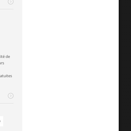
ité de
urs
atuites
0