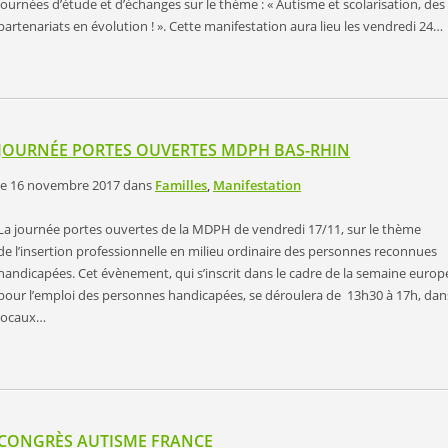
journées d’étude et d’échanges sur le thème : « Autisme et scolarisation, des
partenariats en évolution ! ». Cette manifestation aura lieu les vendredi 24…
JOURNÉE PORTES OUVERTES MDPH BAS-RHIN
le 16 novembre 2017
dans
Familles
,
Manifestation
La journée portes ouvertes de la MDPH de vendredi 17/11, sur le thème
de l’insertion professionnelle en milieu ordinaire des personnes reconnues
handicapées. Cet évènement, qui s’inscrit dans le cadre de la semaine euro
pour l’emploi des personnes handicapées, se déroulera de 13h30 à 17h, dans
locaux…
CONGRÈS AUTISME FRANCE