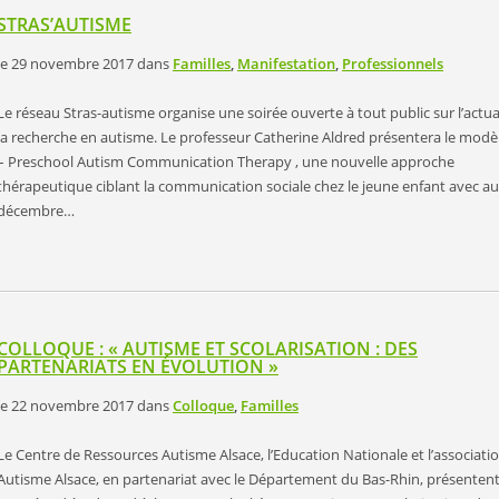
STRAS’AUTISME
le 29 novembre 2017
dans
Familles
,
Manifestation
,
Professionnels
Le réseau Stras-autisme organise une soirée ouverte à tout public sur l’actua
la recherche en autisme. Le professeur Catherine Aldred présentera le mod
– Preschool Autism Communication Therapy , une nouvelle approche
thérapeutique ciblant la communication sociale chez le jeune enfant avec au
décembre…
COLLOQUE : « AUTISME ET SCOLARISATION : DES
PARTENARIATS EN ÉVOLUTION »
le 22 novembre 2017
dans
Colloque
,
Familles
Le Centre de Ressources Autisme Alsace, l’Education Nationale et l’associati
Autisme Alsace, en partenariat avec le Département du Bas-Rhin, présenten