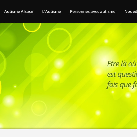
Autisme Alsace
L’Autisme
Personnes avec autisme
Nos éd
Etre là où
est questi
fois que fa