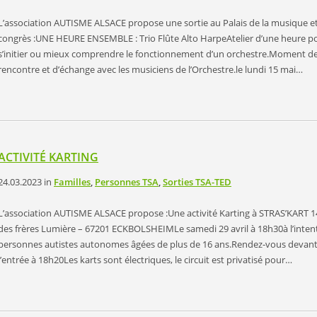
L’association AUTISME ALSACE propose une sortie au Palais de la musique e
congrès :UNE HEURE ENSEMBLE : Trio Flûte Alto HarpeAtelier d’une heure p
s’initier ou mieux comprendre le fonctionnement d’un orchestre.Moment d
rencontre et d’échange avec les musiciens de l’Orchestre.le lundi 15 mai…
ACTIVITÉ KARTING
24.03.2023
in
Familles
,
Personnes TSA
,
Sorties TSA-TED
L’association AUTISME ALSACE propose :Une activité Karting à STRAS’KART 1
des frères Lumière – 67201 ECKBOLSHEIMLe samedi 29 avril à 18h30à l’inten
personnes autistes autonomes âgées de plus de 16 ans.Rendez-vous devan
l’entrée à 18h20Les karts sont électriques, le circuit est privatisé pour…