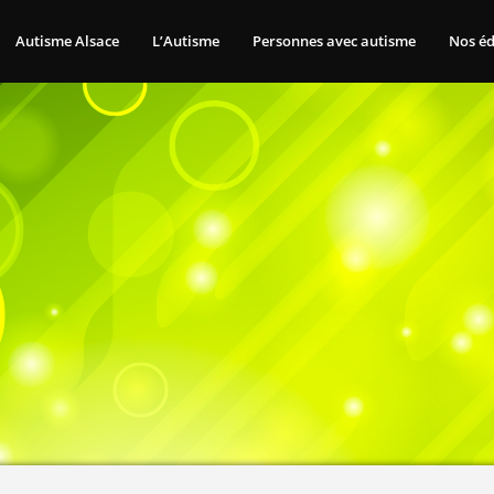
Autisme Alsace
L’Autisme
Personnes avec autisme
Nos éd