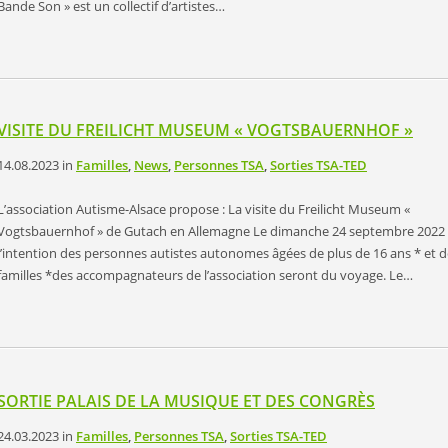
Bande Son » est un collectif d’artistes…
VISITE DU FREILICHT MUSEUM « VOGTSBAUERNHOF »
14.08.2023
in
Familles
,
News
,
Personnes TSA
,
Sorties TSA-TED
L’association Autisme-Alsace propose : La visite du Freilicht Museum «
Vogtsbauernhof » de Gutach en Allemagne Le dimanche 24 septembre 2022
l’intention des personnes autistes autonomes âgées de plus de 16 ans * et d
familles *des accompagnateurs de l’association seront du voyage. Le…
SORTIE PALAIS DE LA MUSIQUE ET DES CONGRÈS
24.03.2023
in
Familles
,
Personnes TSA
,
Sorties TSA-TED