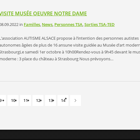
VISITE MUSÉE OEUVRE NOTRE DAME
08.09.2022
in
Familles
,
News
,
Personnes TSA
,
Sorties TSA-TED
L’association AUTISME ALSACE propose à l’intention des personnes autistes
autonomes âgées de plus de 16 ansune visite guidée au Musée d’art moder
StrasbourgLe samedi 1er octobre à 10h00Rendez-vous à 9h45 devant le mus
moderne : 3 place du château à Strasbourg Nous prévoyons…
9
10
11
12
13
14