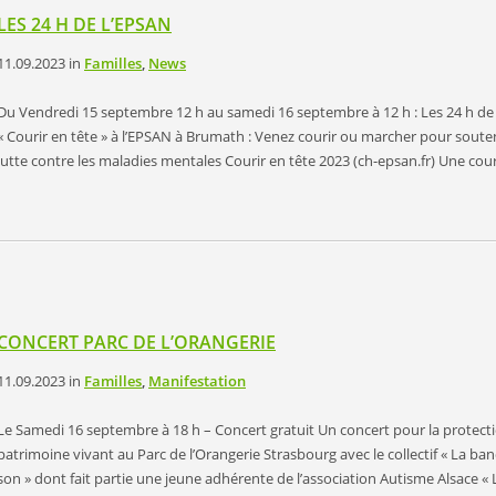
LES 24 H DE L’EPSAN
11.09.2023
in
Familles
,
News
Du Vendredi 15 septembre 12 h au samedi 16 septembre à 12 h : Les 24 h de 
« Courir en tête » à l’EPSAN à Brumath : Venez courir ou marcher pour souten
lutte contre les maladies mentales Courir en tête 2023 (ch-epsan.fr) Une co
CONCERT PARC DE L’ORANGERIE
11.09.2023
in
Familles
,
Manifestation
Le Samedi 16 septembre à 18 h – Concert gratuit Un concert pour la protect
patrimoine vivant au Parc de l’Orangerie Strasbourg avec le collectif « La ba
son » dont fait partie une jeune adhérente de l’association Autisme Alsace « 